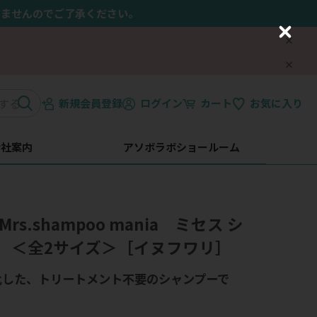
きませんのでご了承ください。
C
l
o
s
e
新規会員登録
ログイン
カート
お気に入り
会社案内
アソボラボショールーム
 】Mrs.shampoo mania ミセス シ
 ＜全2サイズ＞［イヌフワリ］
化した、トリートメント不要のシャンプーで