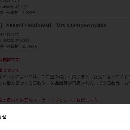
2514710270
4582514710270
望小売価格
3,600円
000ml / inufuwari Mrs.shampoo mania
2514710287
4582514710287
望小売価格
15,000円
は税抜です
売について
イミングによっては、ご希望の商品が欠品または終売となっている
をお取り寄せする日数や、欠品商品が再販されるまでの日数等、お
書の提出が必要なメーカー・ブランド一覧はこちら
カー・ブランドにおいて、お取り扱いいただく際に「取扱申請書」
合は、営業担当までお問い合わせください。
らせ
内の文章・画像等の無断転載及び複製等はご遠慮ください。（お取