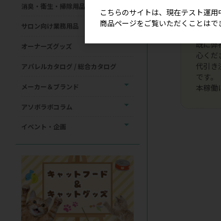
消臭・衛生・掃除用品
こちらのサイトは、現在テスト運用
現在、
商品ページをご覧いただくことはで
サロン向け業務用品
ログイ
既に弊
オーナーズグッズ
心くだ
代引き
アパレルカタログ / 総合カタログ
です。
メーカー＆ブランド
本稼働
アソボラボコラム
イベント・企画