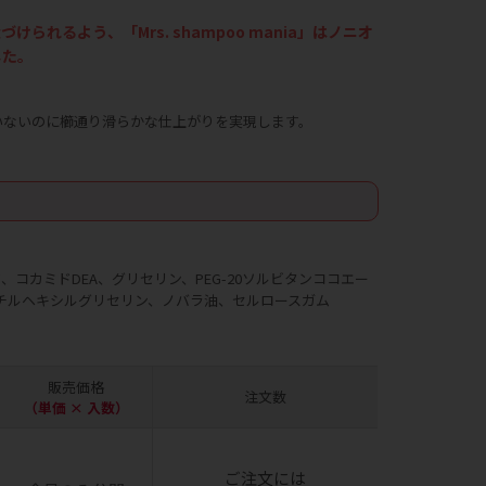
るよう、「Mrs. shampoo mania」はノニオ
した。
いないのに櫛通り滑らかな仕上がりを実現します。
カミドDEA、グリセリン、PEG-20ソルビタンココエー
エチルヘキシルグリセリン、ノバラ油、セルロースガム
販売価格
注文数
（単価 × 入数）
ご注文には