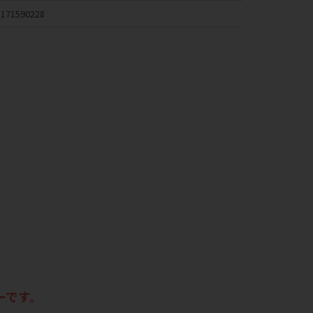
171590228
ーです。