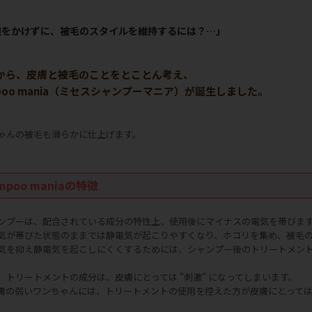
担をかけずに、被毛のスタイルを維持するには？…」
から、皮膚と被毛のことをとことん考え、
hampoo mania（ミセスシャンプーマニア）が誕生しました。
ゃんの被毛も滑らかに仕上げます。
ampoo maniaの特徴
ンプーは、配合されている成分の特性上、使用後にマイナスの電気を帯びま
気が帯びた状態のままでは静電気が起こりやすくなり、ホコリを集め、被毛
気を抑え静電気を起こしにくくするためには、シャンプー後のトリートメン
、トリートメントの成分は、皮膚にとっては "刺激" になってしまいます。
膚の弱いワンちゃんには、トリートメントの使用を控えた方が皮膚にとって