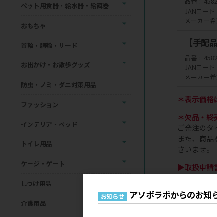
品番
458
ペット用食器・給水器・給餌器
JANコード
メーカー希
おもちゃ
【手配品】2
首輪・胴輪・リード
品番
458
お出かけ・お散歩グッズ
JANコード
メーカー希
防虫・ノミ・ダニ対策用品
＊表示価格
ファッション
＊欠品・終
インテリア・ベッド
ご発注のタ
また、商品
トイレ用品
さいませ。
ケージ・ゲート
▶取扱申請
一部のメー
しつけ用品
ご不明な場
アソボラボからのお知
お知らせ
介護用品
＊当サイト