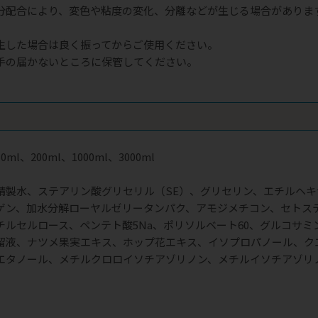
分配合により、変色や粘度の変化、分離などが生じる場合がありま
生した場合は良く振ってからご使用ください。
手の届かないところに保管してください。
ク
ml、200ml、1000ml、3000ml
精製水、ステアリン酸グリセリル（SE）、グリセリン、エチルヘ
ゲン、加水分解ローヤルゼリータンパク、アモジメチコン、セトス
チルセルロース、ペンテト酸5Na、ポリソルベート60、グルコサミ
留液、ナツメ果実エキス、ホップ花エキス、イソプロパノール、ク
エタノール、メチルクロロイソチアゾリノン、メチルイソチアゾリノ