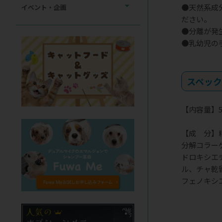
●天然系成
イベント・企画
ださい。
●分離が発
●乳幼児の
スペッ
【内容量】50
【成 分】
分解コラー
ドロキシエ
ル、チャ乾
フェノキシ