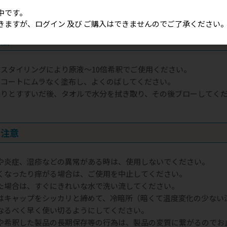
中です。
きますが、ログイン 及び ご購入はできませんのでご了承ください
方法
るスタイリングにより原液～10倍希釈でご使用ください。
のコートにムラなく塗布し、よくのばしてください。
かりとすすいだ後、タオルで水分を拭き取り、その後ブローしてく
の注意
や炎症、湿疹などの異常がある時は、使用しないでください。
くなったり痒がる場合は、ご使用を中止してください。
た場合は、すぐにきれいな水で洗い流してください。
はキャップをシッカリと締めて、冷暗所（暗くて温度変化の少ない
なるべく早く使い切るようにしてください。
や希釈した製品の長期保存等の行為は、製品の変質に繋がるのでお