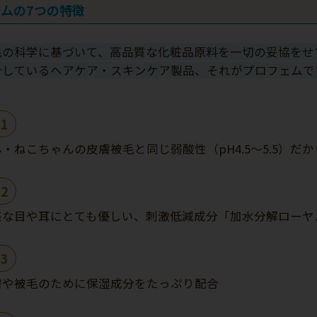
ムの7つの特徴
毛の科学に基づいて、高品質な化粧品原料を一切の妥協をせ
合しているヘアケア・スキンケア製品、それがプロフェムで
1
・ねこちゃんの皮膚被毛と同じ弱酸性（pH4.5～5.5）だ
2
感な目や耳にとても優しい、刺激低減成分「加水分解ローヤ
3
膚や被毛のために保湿成分をたっぷり配合