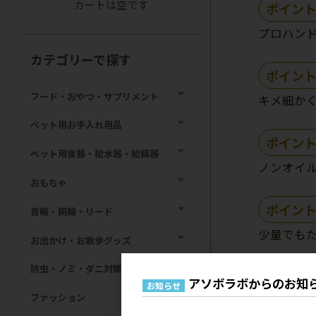
カートは空です
ポイント
プロハン
カテゴリーで探す
ポイント
フード・おやつ・サプリメント
キメ細か
ペット用お手入れ用品
ポイント
ペット用食器・給水器・給餌器
ノンオイ
おもちゃ
ポイント
首輪・胴輪・リード
少量でも
お出かけ・お散歩グッズ
防虫・ノミ・ダニ対策用品
アソボラボからのお知
お知らせ
ファッション