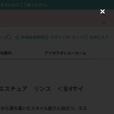
きませんのでご了承ください。
C
l
o
s
e
新規会員登録
ログイン
カート
お気に入り
会社案内
アソボラボショールーム
エスチュア リンス ＜全4サイ
ながら落ち着いたスタイル創りに役立つ、エス