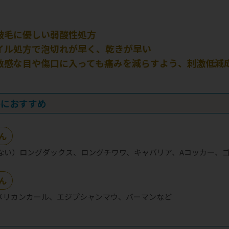
被毛に優しい弱酸性処方
イル処方で泡切れが早く、乾きが早い
敏感な目や傷口に入っても痛みを減らすよう、刺激低減
子におすすめ
ん
ない）ロングダックス、ロングチワワ、キャバリア、Aコッカ―、
ん
メリカンカール、エジプシャンマウ、バーマンなど