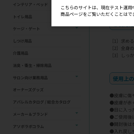
?
インテリア・ベッド
こちらのサイトは、現在テスト運用
商品ページをご覧いただくことはで
トイレ用品
ご使用
ケージ・ゲート
［1］求め
しつけ用品
［2］全身
介護用品
［3］しっ
消臭・衛生・掃除用品
使用上
サロン向け業務用品
オーナーズグッズ
●皮膚に傷
アパレルカタログ / 総合カタログ
●皮膚が赤
●目に入っ
メーカー＆ブランド
●ご使用後
●開封後は
アソボラボコラム
●入れ戻し