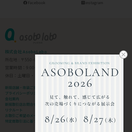
Facebook
instagram
株式会社 AsoboLabo
所在地 : 〒550-0002 大阪市西区江戸堀1-23-11 6F
営業時間：9:00～18:00
休日：土曜日・日曜日・祝日
新規店舗・改装ご支援します
プライバシーポリシー
会社案内
新規取引店お問合せフォーム
リクルート
お取引ご希望のメーカー様
特定商取引法に基づく表記