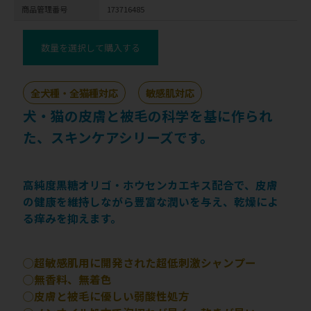
商品管理番号
173716485
数量を選択して購入する
全犬種・全猫種対応
敏感肌対応
犬・猫の皮膚と被毛の科学を基に作られ
た、スキンケアシリーズです。
高純度黒糖オリゴ・ホウセンカエキス配合で、皮膚
の健康を維持しながら豊富な潤いを与え、乾燥によ
る痒みを抑えます。
◯超敏感肌用に開発された超低刺激シャンプー
◯無香料、無着色
◯皮膚と被毛に優しい弱酸性処方