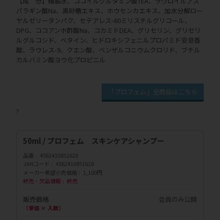
【成 分】精製水、ココイルグルタミン酸TEA、ラウロイルアス
パラギン酸Na、黒砂糖エキス、ホウセンカエキス、加水分解ロー
ヤルゼリータンパク、セテアレス-60ミリスチルグリコール、
DPG、ココアンホ酢酸Na、コカミドDEA、グリセリン、グリセリ
ルグルコシド、ベタイン、ヒドロキシフェニルプロパミド安息香
酸、ラウレス-9、クエン酸、ベンザルコニウムクロリド、ブチル
カルバミン酸ヨウ化プロピニル
「プロフェム」全商品はこちら
?
50ml / プロフェム スキンケアシャンプー
品番
4562410851628
JANコード
4562410851628
メーカー希望小売価格
1,100円
終売・欠品情報
終売
販売価格
会員のみ公開
（単価 × 入数）