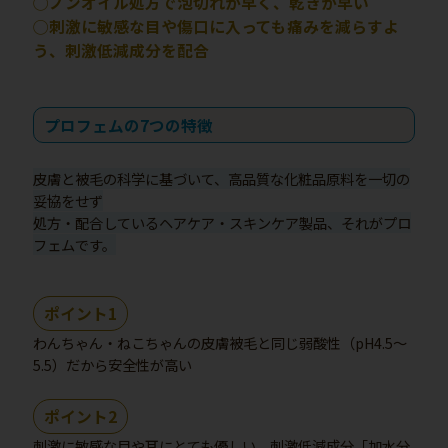
◯ノンオイル処方で泡切れが早く、乾きが早い
◯刺激に敏感な目や傷口に入っても痛みを減らすよ
う、刺激低減成分を配合
プロフェムの7つの特徴
皮膚と被毛の科学に基づいて、高品質な化粧品原料を一切の
妥協をせず
処方・配合しているヘアケア・スキンケア製品、それがプロ
フェムです。
ポイント1
わんちゃん・ねこちゃんの皮膚被毛と同じ弱酸性（pH4.5～
5.5）だから安全性が高い
ポイント2
刺激に敏感な目や耳にとても優しい、刺激低減成分「加水分