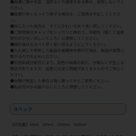
●皮膚に傷や炎症、湿疹などの異常がある時は、使用しないでく
ださい。
●皮膚が赤くなったり痒がる場合は、ご使用を中止してくださ
い。
●目に入った場合は、すぐにきれいな水で洗い流してください。
●ご使用後はキャップをシッカリと締めて、冷暗所（暗くて温度
変化の少ない涼しいところ）に保管してください。
●開封後はなるべく早く使い切るようにしてください。
●入れ戻しや希釈した製品の長期保存等の行為は、製品の変質に
繋がるのでお止めください。
●天然系成分配合により、変色や粘度の変化、分離などが生じる
場合がありますが、品質には全く問題がありませんのでご安心く
ださい。
●分離が発生した場合は良く振ってからご使用ください。
●乳幼児の手の届かないところに保管してください。
スペック
【内容量】50ml、200ml、1000ml、3000ml