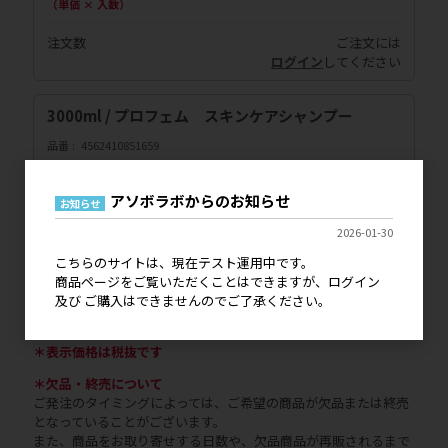
（単価 × 入数）
注文数
ご注文には
ログイン
してください
3000ml / プロフェム スキンケアシャンプー
品番
4562410851659
JANコード
4562410851659
メーカー希望小売価格
18,000円
終売・欠品情報
終売
アソボラボからのお知らせ
お知らせ
2026-01-30
販売価格
会員のみ公開
（単価 × 入数）
こちらのサイトは、現在テスト運用中です。
商品ページをご覧いただくことはできますが、ログイン
注文数
ご注文には
及び ご購入はできませんのでご了承ください。
ログイン
してください
＊表示価格は税抜です
＊欠品・終売について
ご発注のタイミングによっては、ご希望の商品が欠品または終売
となっていることがございます。
また、商品をお取り寄せする日数や、欠品商品が再販されるまで