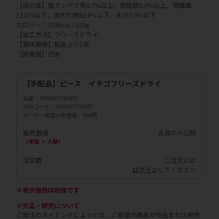
【成分値】粗タンパク質8.7%以上、粗脂肪0.9%以上、粗繊維
13.5%以下、炭水化物82.4%以下、水分3.0%以下
カロリー：329kcal / 100g
【加工方法】フリーズドライ
【賞味期限】製造より1年
【原産国】日本
【手配品】ピース イチゴフリーズドライ
品番
4580422792807
JANコード
4580422792807
メーカー希望小売価格
900円
販売価格
会員のみ公開
（単価 × 入数）
注文数
ご注文には
ログイン
してください
＊表示価格は税抜です
＊欠品・終売について
ご発注のタイミングによっては、ご希望の商品が欠品または終売