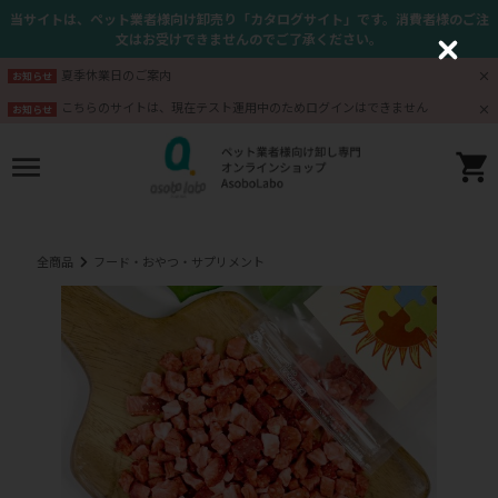
当サイトは、ペット業者様向け卸売り「カタログサイト」です。消費者様のご注
文はお受けできませんのでご了承ください。
C
l
夏季休業日のご案内
お知らせ
o
s
こちらのサイトは、現在テスト運用中のためログインはできません
お知らせ
e
全商品
フード・おやつ・サプリメント