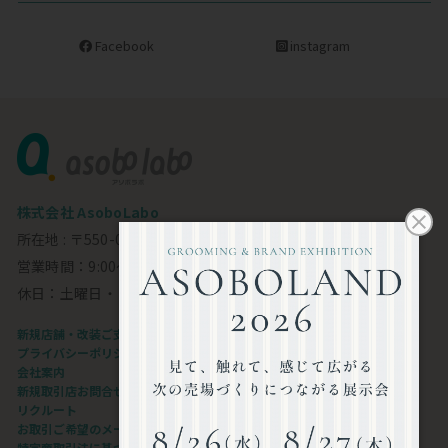
Facebook
instagram
株式会社 AsoboLabo
所在地 : 〒550-0002 大阪市西区江戸堀1-23-11 6F
営業時間：9:00～18:00
休日：土曜日・日曜日・祝日
新規店舗・改装ご支援します
プライバシーポリシー
会社案内
新規取引店お問合せフォーム
リクルート
お取引ご希望のメーカー様
特定商取引法に基づく表記