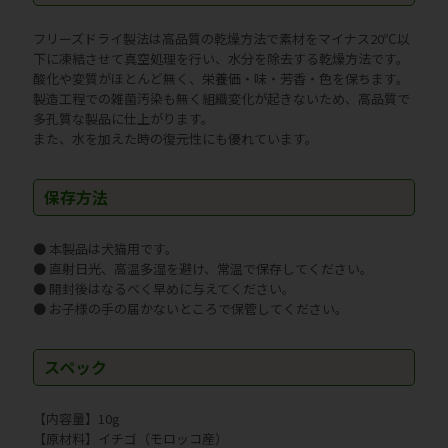
フリーズドライ製法は高品質の乾燥方法で素材をマイナス20℃以
下に凍結させて真空処理を行い、水分を除去する乾燥方法です。
酸化や変質がほとんど無く、栄養価・味・芳香・色を保ちます。
製造工程での雑菌汚染も無く組織変化が起きないため、高品質で
多孔質な製品に仕上がります。
また、水を加えた時の復元性にも優れています。
保存方法
● 本製品は犬猫用です。
● 直射日光、高温多湿を避け、常温で保存してください。
● 開封後はなるべく早めに与えてください。
● お子様の手の届かないところで保管してください。
スペック
【内容量】10g
【原材料】イチゴ（モロッコ産）