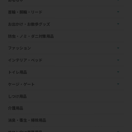
首輪・胴輪・リード
お出かけ・お散歩グッズ
防虫・ノミ・ダニ対策用品
ファッション
インテリア・ベッド
トイレ用品
ケージ・ゲート
しつけ用品
介護用品
消臭・衛生・掃除用品