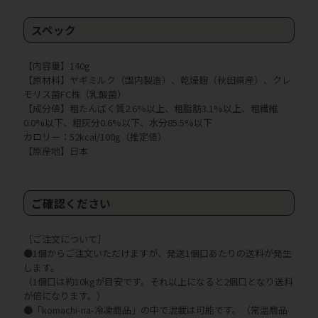
スペック
【内容量】140g
【原材料】ヤギミルク（国内製造）、乾燥麹（秋田県産）、クレ
モリス菌FC株（乳酸菌）
【成分値】粗たんぱく質2.6%以上、粗脂肪3.1%以上、粗繊維
0.0%以下、粗灰分0.6%以下、水分85.5%以下
カロリー：52kcal/100g（推定値）
【原産地】日本
ご確認ください
［ご注文について］
●1個からご注文いただけますが、発送1個口あたりの送料が発生
します。
（1個口は約10kgが目安です。それ以上になると2個口となり送料
が倍になります。）
●「komachi-na-冷凍商品」の中で混載は可能です。（常温商品