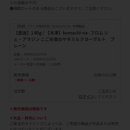
との混載は不可）
●個数ロットのある商品もございますので、ご注意ください。
【直送】アクシエ株式会社（komachi-na- 冷凍食品）
【直送】140g / 【冷凍】komachi-na- フロム シ
ェ・アラジン こごめ雪のヤギミルクヨーグルト プ
レーン
品番
4580653122978
JANコード
4580653122978
メーカー希望小売価格
1,100円
販売価格
会員のみ公開
（単価 × 入数）
注文数
ご注文には
ログイン
してください
＊表示価格は税抜です
＊欠品・終売について
ご発注のタイミングによっては、ご希望の商品が欠品または終売
となっていることがございます。