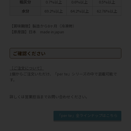
粗灰分
0.7%以上
0.6%以上
0.5%以上
水分
69.2%以上
64.2%以上
62.76%以上
【賞味期限】製造から8ヶ月（冷凍時）
【原産国】日本 made in japan
ご確認ください
［ご注文について］
1個からご注文いただけ、
「per te」シリーズの中
で混載可能で
す。
詳しくは営業担当までお問い合わせください。
「per te」全ラインナップはこちら