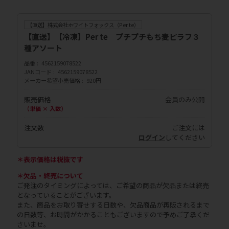
【直送】株式会社ホワイトフォックス（Per te）
【直送】【冷凍】Per te プチプチもち麦ピラフ３
種アソート
品番
4562159078522
JANコード
4562159078522
メーカー希望小売価格
920円
販売価格
会員のみ公開
（単価 × 入数）
注文数
ご注文には
ログイン
してください
＊表示価格は税抜です
＊欠品・終売について
ご発注のタイミングによっては、ご希望の商品が欠品または終売
となっていることがございます。
また、商品をお取り寄せする日数や、欠品商品が再販されるまで
の日数等、お時間がかかることもございますので予めご了承くだ
さいませ。