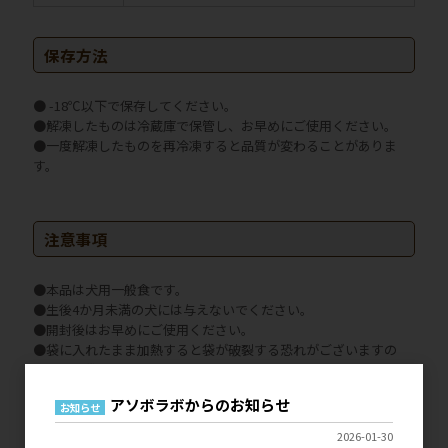
保存方法
● -18℃以下で保存してください。
●解凍したものは冷蔵庫で保管し、お早めにご使用ください。
●一度解凍したものを再冷凍すると品質が変わることがありま
す。
注意事項
●本品は犬用一般食です。
●生後4か月未満の犬には与えないでください。
●開封後はお早めにご使用ください。
●袋に入れたまま加熱すると袋が破裂する恐れがございますの
で、必ず袋から出してあたためてください。
●トレイのミシン目で手を切らないようご注意ください。
アソボラボからのお知らせ
●トレイをはさみで切る場合は破片の混入にご注意ください。
お知らせ
●あたため過ぎた場合は電子レンジから取り出す際のやけどにご
2026-01-30