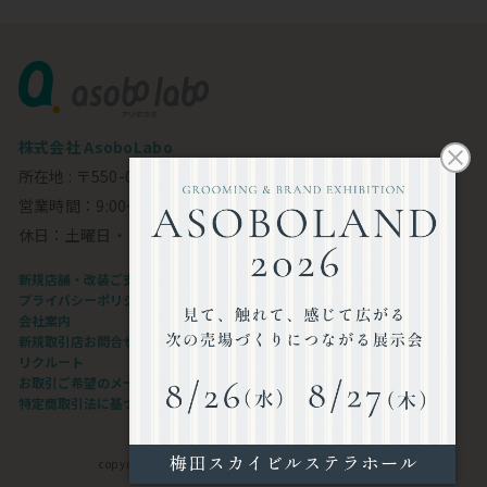
株式会社 AsoboLabo
所在地 : 〒550-0002 大阪市西区江戸堀1-23-11 6F
営業時間：9:00～18:00
休日：土曜日・日曜日・祝日
新規店舗・改装ご支援します
プライバシーポリシー
会社案内
新規取引店お問合せフォーム
リクルート
お取引ご希望のメーカー様
特定商取引法に基づく表記
copyright©AsoboLabo co.,ltd. All Rights Reserved.