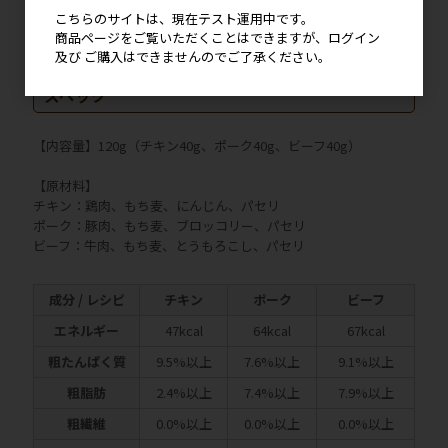
注意いただき、人肌程度まで冷ましてから与えてください。
こちらのサイトは、現在テスト運用中です。
●色や形にバラツキがありますが品質には問題ありません。
商品ページをご覧いただくことはできますが、ログイン
及び ご購入はできませんのでご了承ください。
スペック
【内容量】120g（チキン40g、ポーク40g、ビーフ40g）
【原材料】
チキン：鶏肉、もち麦、にんじん、パセリ
ポーク：豚肉、もち麦、ブロッコリー、パセリ
ビーフ：牛肉、もち麦、とうもろこし、パセリ
成分 / レシピ
チキン
ポーク
ビーフ
エネルギー
47kcal
64kcal
67kcal
粗たんぱく質
9.5%以上
7.6%以上
9.1%以上
粗脂肪
2.4%以上
7.4%以上
7.9%以上
粗繊維
0.0%以上
0.0%以上
0.0%以上