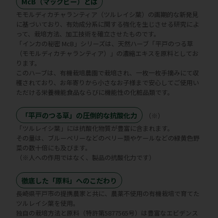
McB（マックビー）とは
モモルディカチャランティア（ツルレイシ葉）の画期的な新発見
に基づいており、有効成分系に関する強化を生じさせる研究によ
って、栽培方法、加工技術を確立させたものです。
「インカの秘密 McB」シリーズは、天然ハーブ「平戸のつる草
（モモルディカチャランティア）」の濃縮エキスを原料としてお
ります。
このハーブは、有機栽培農園で栽培され、一枚一枚手摘みにて収
穫されており、お年寄りから小さなお子様まで安心してご使用い
ただける栄養機能食品ならびに機能性の化粧品類です。
「平戸のつる草」の圧倒的な抗酸化力
（※）
「ツルレイシ葉」には抗酸化物質が豊富に含まれます。
その量は、ブルーベリーなどのベリー類やケールなどの緑黄色野
菜の数十倍にも及びます。
（※人への作用ではなく、製品の抗酸化力です）
徹底した「原料」へのこだわり
長崎県平戸市の提携農家と共に、農薬不使用の有機栽培で育てた
ツルレイシ葉を使用。
独自の栽培方法と原料（特許第5877565号）は豊富なエビデンス