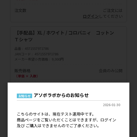
注文数
ご注文には
ログイン
してください
【手配品】XL / ホワイト / コロバニィ コットン
Ｔシャツ
品番
4571557971786
JANコード
4571557971786
メーカー希望小売価格
9,000円
販売価格
会員のみ公開
（単価 × 入数）
注文数
ご注文には
ログイン
してください
アソボラボからのお知らせ
お知らせ
2026-01-30
【手配品】L / ブラック / コロバニィ コットン Ｔ
こちらのサイトは、現在テスト運用中です。
シャツ
商品ページをご覧いただくことはできますが、ログイン
及び ご購入はできませんのでご了承ください。
品番
4571557971724
JANコード
4571557971724
メーカー希望小売価格
9,000円