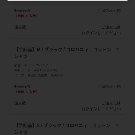
販売価格
会員のみ公開
（単価 × 入数）
注文数
ご注文には
ログイン
してください
【手配品】M / ブラック / コロバニィ コットン Ｔ
シャツ
品番
4571557971762
JANコード
4571557971762
メーカー希望小売価格
9,000円
販売価格
会員のみ公開
（単価 × 入数）
注文数
ご注文には
ログイン
してください
【手配品】S / ブラック / コロバニィ コットン Ｔ
シャツ