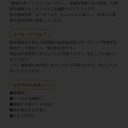
"健康を保つ" ことにフォーカスし、医療従事者と共に開発した機
能性健康ウェア＆アイテムを展開するブランドです。
複合機能技術「スパオール®」をふんだんに導入し、本体から豊
富な遠赤外線を放射しています。
スパオール®とは？
微弱電磁波を発する数種類の温泉鉱石類とオーガニック穀物炭を
基材として配合した、複合鉱石粉です。
電磁波は自然界にあるレベルと同等ですので、安心してお使いい
ただけます。
（※）電磁波は自然界にあるレベルと同等ですので、安心してお
使いいただけます。
おすすめの活用シーン
●睡眠時に
●くつろぎの時間に
●運動する時や、その後に
●体を動かすお仕事に
●シニア世代に