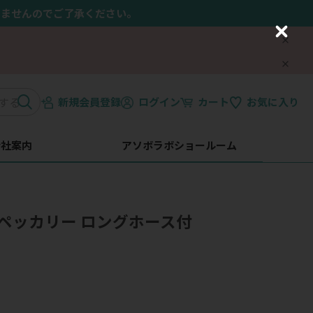
きませんのでご了承ください。
C
l
o
s
e
新規会員登録
ログイン
カート
お気に入り
会社案内
アソボラボショールーム
パーペッカリー ロングホース付