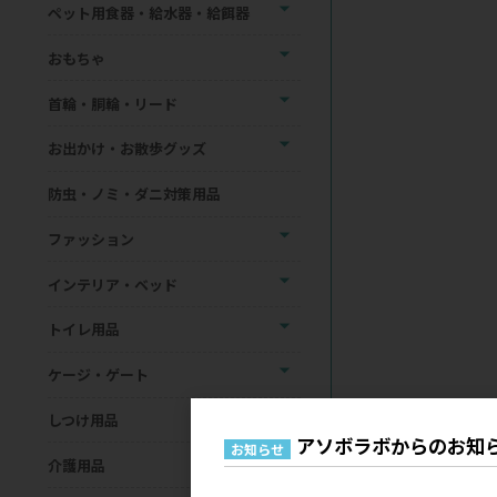
ペット用食器・給水器・給餌器
おもちゃ
首輪・胴輪・リード
お出かけ・お散歩グッズ
防虫・ノミ・ダニ対策用品
ファッション
インテリア・ベッド
トイレ用品
ケージ・ゲート
しつけ用品
アソボラボからのお知
お知らせ
介護用品