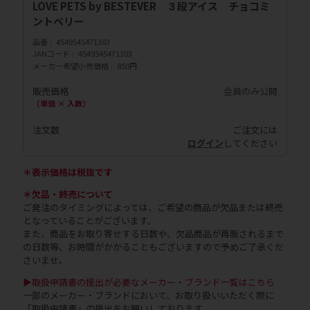
LOVE PETS by BESTEVER ３段アイス チョコミ
ントベリー
品番
4549545471303
JANコード
4549545471303
メーカー希望小売価格
850円
販売価格
会員のみ公開
（単価 × 入数）
注文数
ご注文には
ログイン
してください
＊表示価格は税抜です
＊欠品・終売について
ご発注のタイミングによっては、ご希望の商品が欠品または終売
となっていることがございます。
また、商品をお取り寄せする日数や、欠品商品が再販されるまで
の日数等、お時間がかかることもございますので予めご了承くだ
さいませ。
▶取扱申請書の提出が必要なメーカー・ブランド一覧はこちら
一部のメーカー・ブランドにおいて、お取り扱いいただく際に
「取扱申請書」の提出をお願いしております。