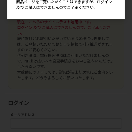
商品ページをご覧いただくことはできますが、ログイン
及び ご購入はできませんのでご了承ください。
現在、こちらのサイトはテスト運用中です。
ログイン 及び ご購入はできませんので、ご了承くださ
い。
既に弊社とお取引いただいているお客様につきまして
は、ご登録いただいております情報で引き継ぎがされま
すのでご安心ください。
代引き決済、銀行振込決済はご利用いただけませんの
で、NP掛け払いへの変更手続きをお申し込みいただけま
したら幸いです。
本稼働につきましては、詳細が決まり次第にご案内をい
たします。どうぞよろしくお願いいたします。
ログイン
メールアドレス