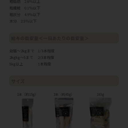
粗脂肪 2.6％以上
粗繊維 0.1％以下
粗灰分 4.9％以下
水分 2.5％以下
給与の目安量＜一日あたりの目安量＞
幼猫～2kgまで 1/3本程度
2kgkg～5まで 2/3本程度
5kg以上 1本程度
サイズ
1本（約15g）
3本（約45g）
165g