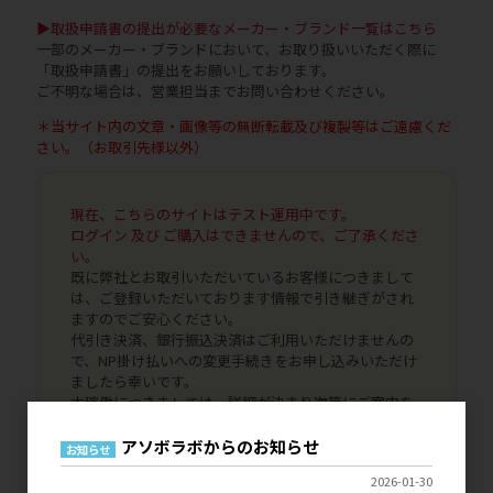
▶取扱申請書の提出が必要なメーカー・ブランド一覧はこちら
一部のメーカー・ブランドにおいて、お取り扱いいただく際に
「取扱申請書」の提出をお願いしております。
ご不明な場合は、営業担当までお問い合わせください。
＊当サイト内の文章・画像等の無断転載及び複製等はご遠慮くだ
さい。（お取引先様以外）
現在、こちらのサイトはテスト運用中です。
ログイン 及び ご購入はできませんので、ご了承くださ
い。
既に弊社とお取引いただいているお客様につきまして
は、ご登録いただいております情報で引き継ぎがされ
ますのでご安心ください。
代引き決済、銀行振込決済はご利用いただけませんの
で、NP掛け払いへの変更手続きをお申し込みいただけ
ましたら幸いです。
本稼働につきましては、詳細が決まり次第にご案内を
いたします。どうぞよろしくお願いいたします。
アソボラボからのお知らせ
お知らせ
2026-01-30