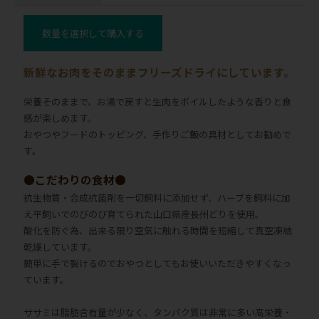
数量を選択して購入する
新鮮なお肉をそのままフリーズドライにしています。
栄養そのままで、お湯で戻すと生肉をボイルしたような香りと食
感が楽しめます。
おやつやフードのトッピング、手作りご飯の具材としてお勧めで
す。
●こだわりの食材●
抗生物質・合成抗菌剤を一切飼料に添加せず、ハーブを飼料に加
え平飼いでのびのび育てられた山口県産長州どりを使用。
酸化を防ぐ為、出来る限り空気に触れる時間を短縮して真空凍結
乾燥しています。
簡単に手で裂けるのでおやつとしてもお使いいただきやすくなっ
ています。
ササミは脂肪含有量が少なく、タンパク質は非常に多い高栄養・