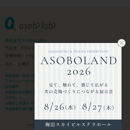
株式会社 AsoboLabo
所在地 : 〒550-0002 大阪市西区江戸堀1-23-11 6F
営業時間：9:00～18:00
休日：土曜日・日曜日・祝日
新規店舗・改装ご支援します
プライバシーポリシー
会社案内
新規取引店お問合せフォーム
リクルート
お取引ご希望のメーカー様
特定商取引法に基づく表記
copyright©AsoboLabo co.,ltd. All Rights Reserved.