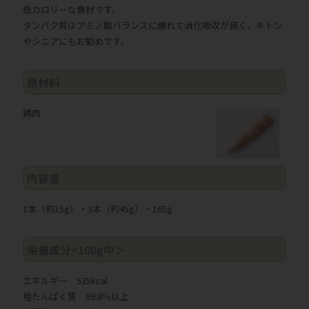
低カロリーな食材です。
タンパク質はアミノ酸バランスに優れて消化吸収が良く、キトン
やシニアにもお勧めです。
原材料
鶏肉
内容量
1本（約15g）・3本（約45g）・165g
栄養成分<100g中＞
エネルギー 535kcal
粗たんぱく質 89.8％以上