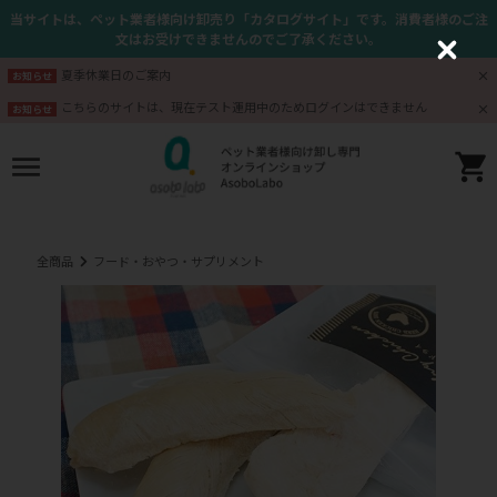
当サイトは、ペット業者様向け卸売り「カタログサイト」です。消費者様のご注
文はお受けできませんのでご了承ください。
C
l
夏季休業日のご案内
お知らせ
o
s
こちらのサイトは、現在テスト運用中のためログインはできません
お知らせ
e
全商品
フード・おやつ・サプリメント