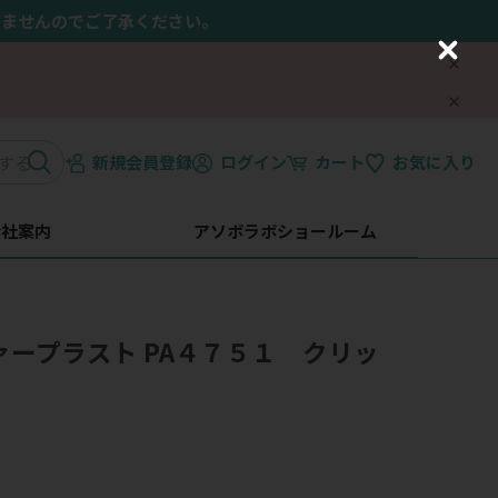
きませんのでご了承ください。
C
l
o
s
e
新規会員登録
ログイン
カート
お気に入り
会社案内
アソボラボショールーム
】ファープラスト PA４７５１ クリッ