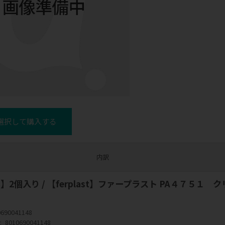
選択して購入する
内訳
】2個入り / 【ferplast】ファープラスト PA４７５１ 
0690041148
8010690041148