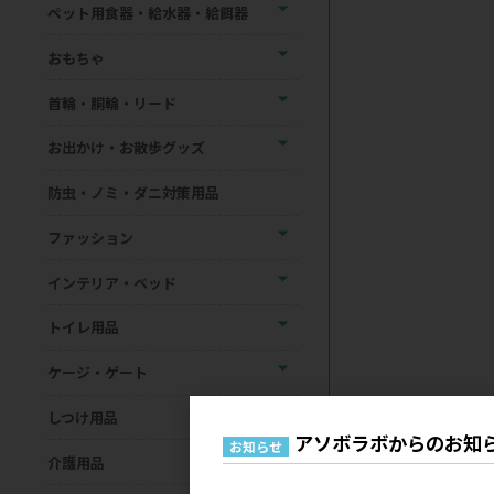
ペット用食器・給水器・給餌器
おもちゃ
首輪・胴輪・リード
お出かけ・お散歩グッズ
防虫・ノミ・ダニ対策用品
ファッション
インテリア・ベッド
トイレ用品
ケージ・ゲート
しつけ用品
アソボラボからのお知
お知らせ
介護用品