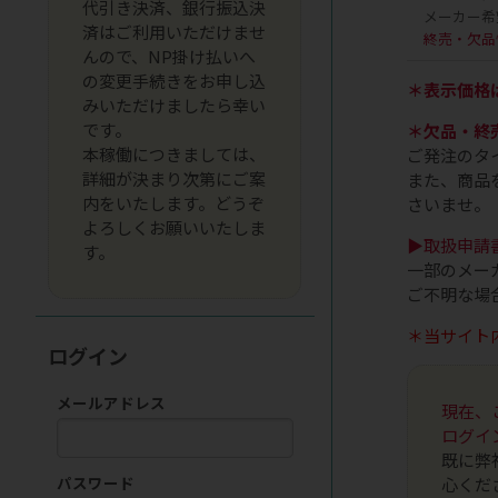
代引き決済、銀行振込決
メーカー希
済はご利用いただけませ
終売・欠品
んので、NP掛け払いへ
の変更手続きをお申し込
＊表示価格
みいただけましたら幸い
です。
＊欠品・終
本稼働につきましては、
ご発注のタ
詳細が決まり次第にご案
また、商品
内をいたします。どうぞ
さいませ。
よろしくお願いいたしま
▶取扱申請
す。
一部のメー
ご不明な場
＊当サイト
ログイン
メールアドレス
現在、
ログイ
既に弊
パスワード
心くだ