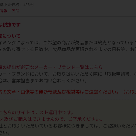
望小売価格
488円
情報
欠品
は税抜です
売について
イミングによっては、ご希望の商品が欠品または終売となっている
をお取り寄せする日数や、欠品商品が再販されるまでの日数等、お
書の提出が必要なメーカー・ブランド一覧はこちら
カー・ブランドにおいて、お取り扱いいただく際に「取扱申請書」
合は、営業担当までお問い合わせください。
内の文章・画像等の無断転載及び複製等はご遠慮ください。（お取
こちらのサイトはテスト運用中です。
ン 及び ご購入はできませんので、ご了承ください。
社とお取引いただいているお客様につきましては、ご登録いただい
さい。