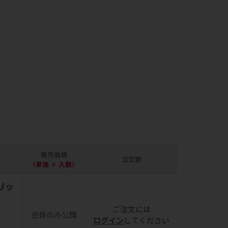
販売価格
注文数
（単価 × 入数）
クリッ
ご注文には
会員のみ公開
ログイン
してください