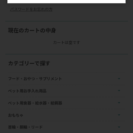
パスワードをお忘れの方
現在のカートの中身
カートは空です
カテゴリーで探す
フード・おやつ・サプリメント
ペット用お手入れ用品
ペット用食器・給水器・給餌器
おもちゃ
首輪・胴輪・リード